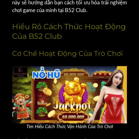
này sẽ hướng dẫn bạn cách tối ưu hóa trải nghiệm
chơi game của mình tại B52 Club.
Hiểu Rõ Cách Thức Hoạt Động
Của B52 Club
Cơ Chế Hoạt Động Của Trò Chơi
Tìm Hiểu Cách Thức Vận Hành Của Trò Chơi